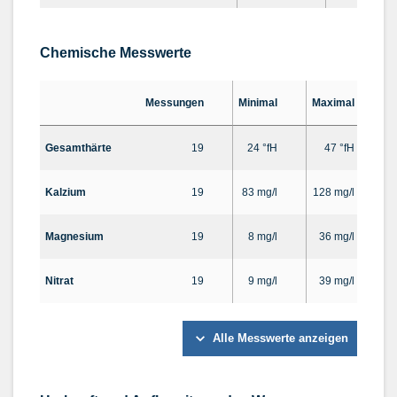
Chemische Messwerte
Messungen
Minimal
Maximal
D
Gesamthärte
19
24 °fH
47 °fH
Kalzium
19
83 mg/l
128 mg/l
Magnesium
19
8 mg/l
36 mg/l
Nitrat
19
9 mg/l
39 mg/l
Alle Messwerte anzeigen