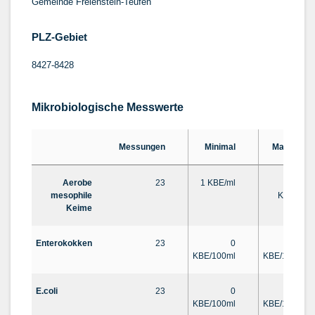
Gemeinde Freienstein-Teufen
PLZ-Gebiet
8427-8428
Mikrobiologische Messwerte
Messungen
Minimal
Maximal
Aerobe
23
1 KBE/ml
120
mesophile
KBE/ml
Keime
Enterokokken
23
0
0
KBE/100ml
KBE/100ml
E.coli
23
0
0
KBE/100ml
KBE/100ml