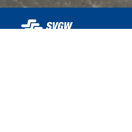
Der SVGW betreibt trinkwasser.ch und stellt die Platt
Wasserversorgern kostenlos für die Publikation ihrer
zur Verfügung. Für die Qualitätsmessungen und die p
Daten sind die einzelnen Wasserversorger verantwort
SVGW übernimmt keine Gewähr für die Korrektheit de
Daten. Die Trinkwasserqualität unterliegt Schwankun
nicht abgebildet werden. trinkwasser.ch bietet keine
Echtzeitinformationen oder Notfallmeldungen (bei
Trinkwasserverschmutzung). Bei spezifischen Frage
Qualitätsdaten wenden Sie sich bitte direkt an den 
Wasserversorger.