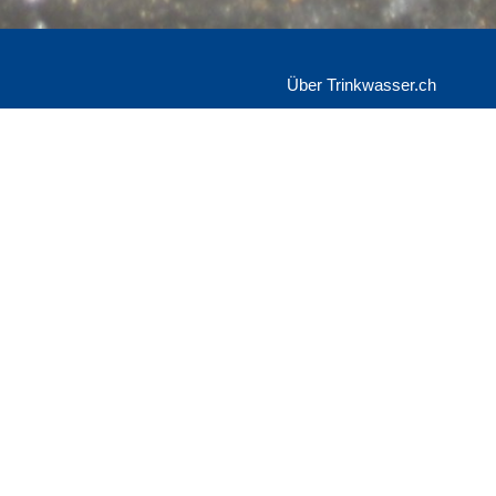
Über Trinkwasser.ch
SVGW
Grütlistrasse 44
form
Postfach
 Qualitätsdaten
8027 Zürich
ublizierten
lich. Der
Kontakt & Impressum
r publizierten
Datenschutz
gen, die hier
n zu den
entsprechenden