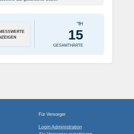
°fH
15
 MESSWERTE
NZEIGEN
GESAMTHÄRTE
Für Versorger
Login Administration