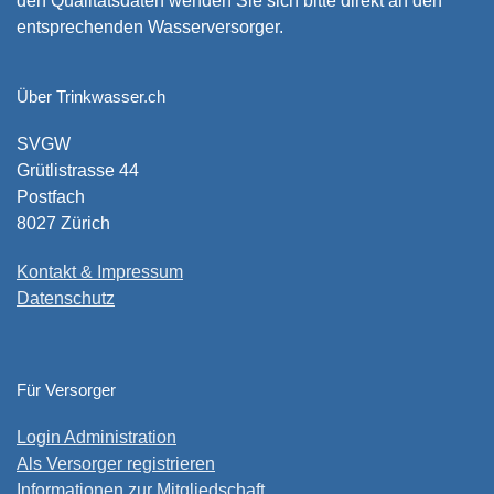
den Qualitätsdaten wenden Sie sich bitte direkt an den
entsprechenden Wasserversorger.
Über Trinkwasser.ch
SVGW
Grütlistrasse 44
Postfach
8027 Zürich
Kontakt & Impressum
Datenschutz
Für Versorger
Login Administration
Als Versorger registrieren
Informationen zur Mitgliedschaft