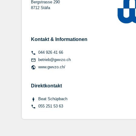
Bergstrasse 290
8712 Stäfa
Kontakt & Informationen
044 926 41 66
betrieb@gwvzo.ch
www.gwvzo.ch/
Direktkontakt
Beat Schüpbach
055 251 53 63