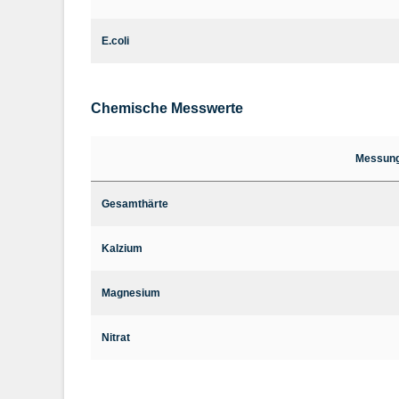
E.coli
Chemische Messwerte
Messun
Gesamthärte
Kalzium
Magnesium
Nitrat