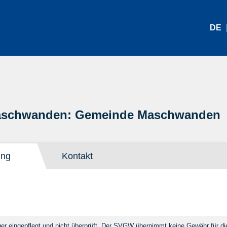
DE
aschwanden: Gemeinde Maschwanden
ung
Kontakt
 eingepflegt und nicht überprüft. Der SVGW übernimmt keine Gewähr für die 