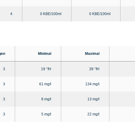
4
0 KBE/100ml
0 KBE/100ml
gen
Minimal
Maximal
3
19 °fH
39 °fH
3
61 mg/l
134 mg/l
3
8 mg/l
13 mg/l
3
5 mg/l
22 mg/l