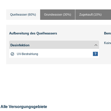
Quellwasser (60%)
Grundwasser (30%)
Zugekauft (10%)
Aufbereitung des Quellwassers
Bem
Kein
Desinfektion
?
UV-Bestrahlung
lle Versorgungsgebiete