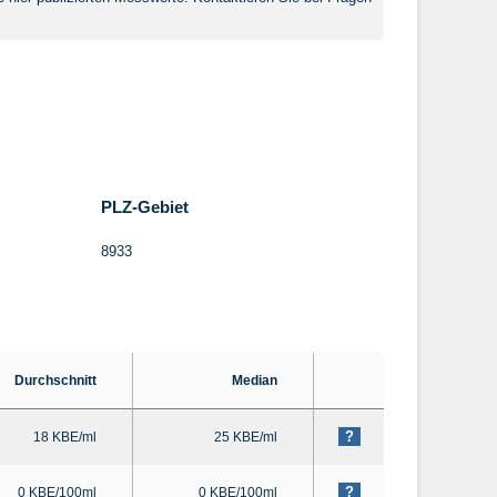
PLZ-Gebiet
8933
Durchschnitt
Median
?
18 KBE/ml
25 KBE/ml
?
0 KBE/100ml
0 KBE/100ml