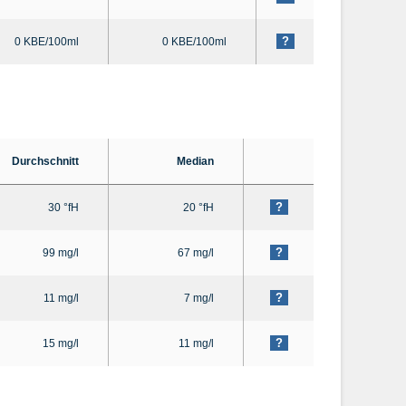
?
0 KBE/100ml
0 KBE/100ml
Durchschnitt
Median
?
30 °fH
20 °fH
?
99 mg/l
67 mg/l
?
11 mg/l
7 mg/l
?
15 mg/l
11 mg/l