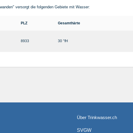
nden" versorgt die folgenden Gebiete mit Wasser:
PLZ
Gesamthärte
8933
30 °fH
Über Trinkwasser.ch
SVGW