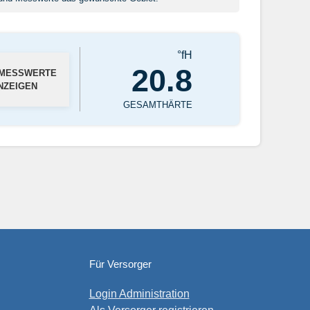
°fH
20.8
 MESSWERTE
NZEIGEN
GESAMTHÄRTE
Für Versorger
Login Administration