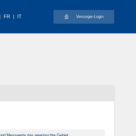
FR
IT
Versorger-Login
ls und Messwerte das gewünschte Gebiet.