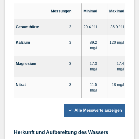
Messungen
Minimal
Maximal
D
Gesamthärte
3
29.4 °fH
36.9 °fH
Kalzium
3
89.2
120 mg/l
mg/l
Magnesium
3
17.3
17.4
mg/l
mg/l
Nitrat
3
11.5
18 mg/l
mg/l
Alle Messwerte anzeigen
Herkunft und Aufbereitung des Wassers