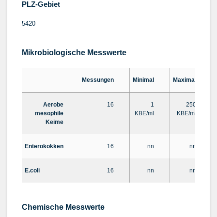
PLZ-Gebiet
5420
Mikrobiologische Messwerte
Messungen
Minimal
Maximal
Aerobe
16
1
250
mesophile
KBE/ml
KBE/ml
Keime
Enterokokken
16
nn
nn
E.coli
16
nn
nn
Chemische Messwerte