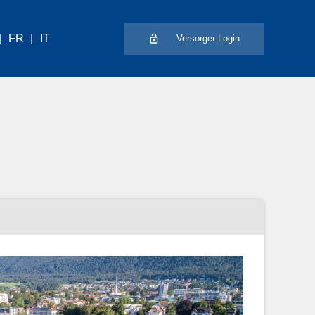
FR
IT
Versorger-Login