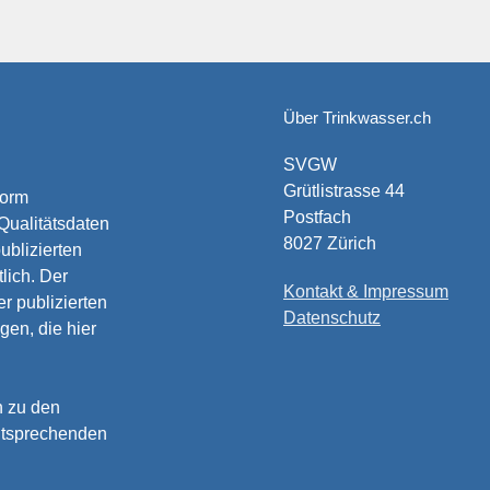
Über Trinkwasser.ch
SVGW
Grütlistrasse 44
form
Postfach
 Qualitätsdaten
8027 Zürich
ublizierten
lich. Der
Kontakt & Impressum
r publizierten
Datenschutz
gen, die hier
n zu den
entsprechenden