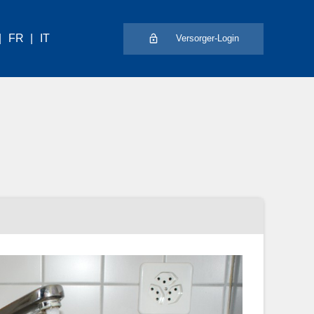
FR
IT
Versorger-Login