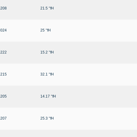
6208
21.5 °fH
6024
25 °fH
6222
15.2 °fH
6215
32.1 °fH
6205
14.17 °fH
6207
25.3 °fH