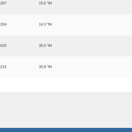
6207
15.6 °fH
6204
14.3 °fH
6025
35.5 °fH
6215
35.8 °fH