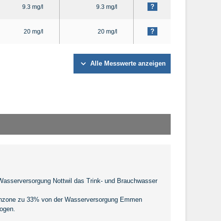
?
9.3 mg/l
9.3 mg/l
?
20 mg/l
20 mg/l
Alle Messwerte anzeigen
 Wasserversorgung Nottwil das Trink- und Brauchwasser
Hochzone zu 33% von der Wasserversorgung Emmen
ogen.