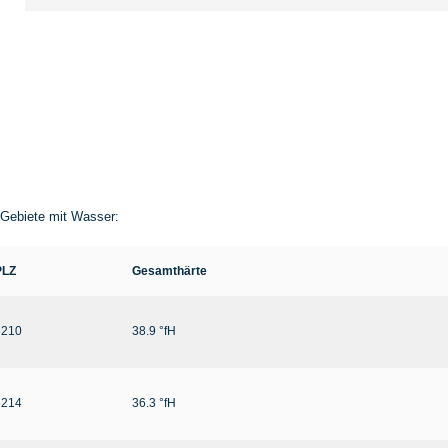
 Gebiete mit Wasser:
PLZ
Gesamthärte
6210
38.9 °fH
6214
36.3 °fH