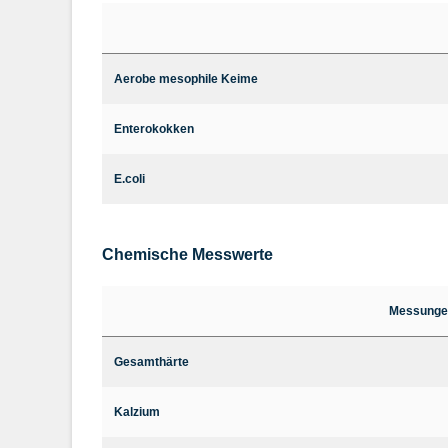
Aerobe mesophile Keime
Enterokokken
E.coli
Chemische Messwerte
Messunge
Gesamthärte
Kalzium