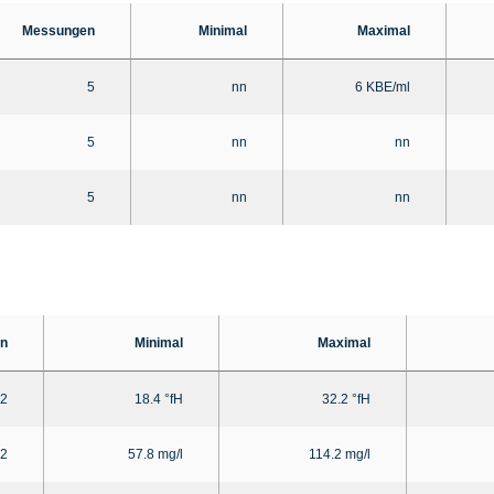
Messungen
Minimal
Maximal
5
nn
6 KBE/ml
5
nn
nn
5
nn
nn
n
Minimal
Maximal
2
18.4 °fH
32.2 °fH
2
57.8 mg/l
114.2 mg/l