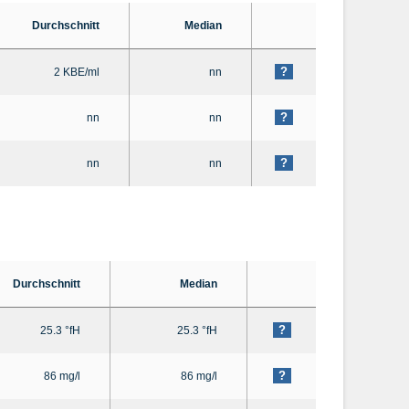
Durchschnitt
Median
?
2 KBE/ml
nn
?
nn
nn
?
nn
nn
Durchschnitt
Median
?
25.3 °fH
25.3 °fH
?
86 mg/l
86 mg/l