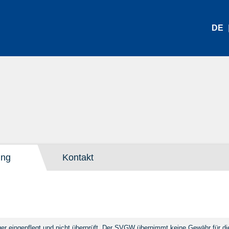
DE
ung
Kontakt
 eingepflegt und nicht überprüft. Der SVGW übernimmt keine Gewähr für die 