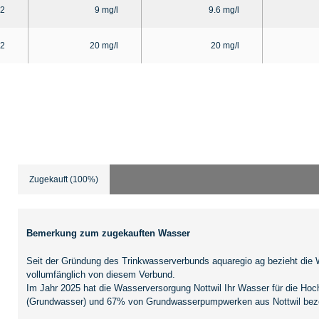
2
9 mg/l
9.6 mg/l
2
20 mg/l
20 mg/l
Zugekauft (100%)
Bemerkung zum zugekauften Wasser
Seit der Gründung des Trinkwasserverbunds aquaregio ag bezieht die
vollumfänglich von diesem Verbund.
Im Jahr 2025 hat die Wasserversorgung Nottwil Ihr Wasser für die 
(Grundwasser) und 67% von Grundwasserpumpwerken aus Nottwil bez