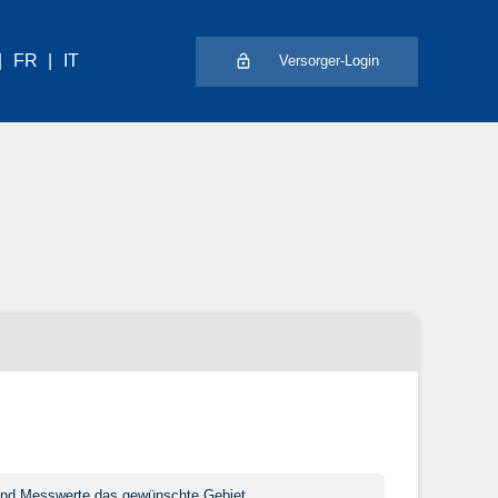
FR
IT
Versorger-Login
s und Messwerte das gewünschte Gebiet.