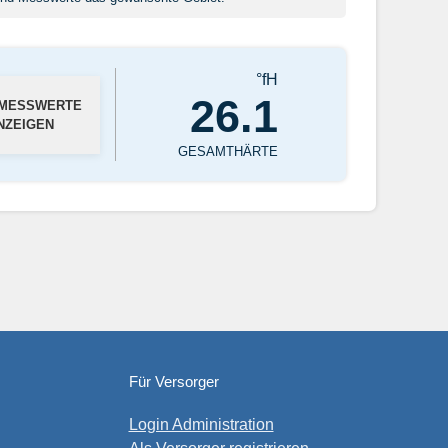
°fH
26.1
 MESSWERTE
NZEIGEN
GESAMTHÄRTE
Für Versorger
Login Administration