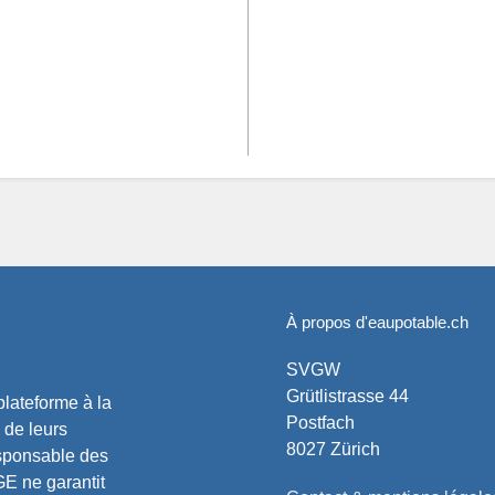
À propos d'eaupotable.ch
SVGW
Grütlistrasse 44
lateforme à la
Postfach
 de leurs
8027 Zürich
esponsable des
E ne garantit