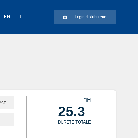
FR
IT
Login distributeurs
°fH
ACT
25.3
DURETÉ TOTALE