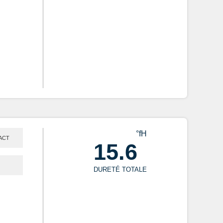
°fH
ACT
15.6
DURETÉ TOTALE