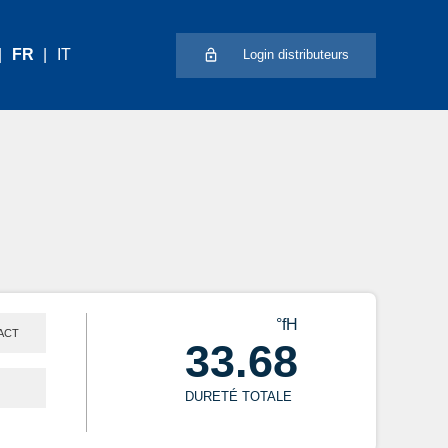
FR
IT
Login distributeurs
°fH
ACT
33.68
DURETÉ TOTALE