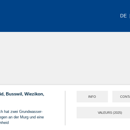
DE
id, Busswil, Wiezikon,
INFO
CONT
ch hat zwei Grundwasser-
VALEURS (2025)
egen an der Murg und eine
enheid