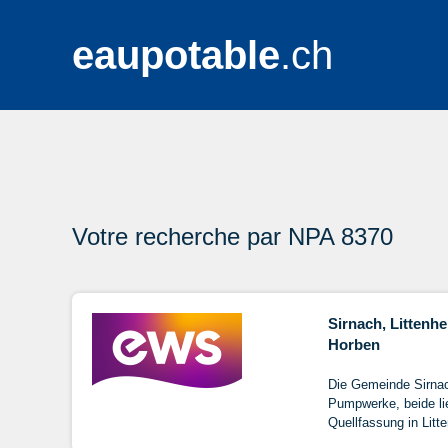
eaupotable
.ch
Votre recherche par NPA 8370
Sirnach, Littenhe
Horben
Die Gemeinde Sirna
Pumpwerke, beide li
Quellfassung in Litt