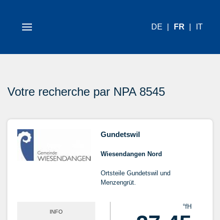
DE
FR
IT
Votre recherche par NPA 8545
Gundetswil
Wiesendangen Nord
Ortsteile Gundetswil und
Menzengrüt.
°fH
INFO