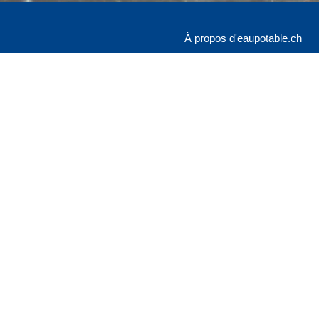
À propos d'eaupotable.ch
SVGW
Grütlistrasse 44
lateforme à la
Postfach
 de leurs
8027 Zürich
esponsable des
E ne garantit
Contact & mentions légale
l'eau potable
Protection des données
entées ici.
réel ni de
able). Pour
 veuillez vous