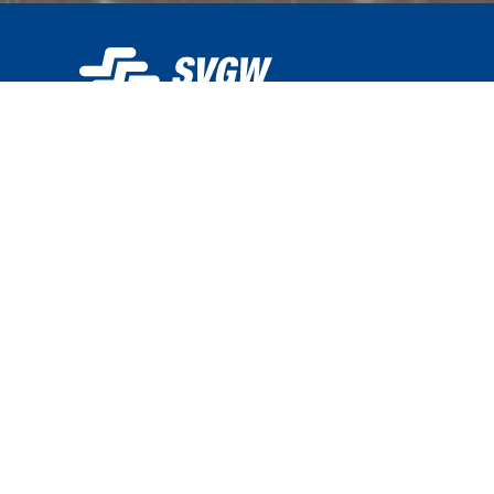
La SSIGE gère eaupotable.ch et met gratuitement la p
disposition des distributeurs d'eau pour la publication
données de qualité. Chaque distributeur d'eau est r
mesures de qualité et des données publiées. La SSIG
pas l'exactitude des données publiées. La qualité de 
est soumise à des fluctuations qui ne sont pas représ
eaupotable.ch ne fournit pas d'informations en temps 
messages d'urgence (en cas de pollution de l'eau pot
toute question spécifique sur les données de qualité,
adresser directement au distributeur d'eau concerné.
© 2026 by
SVGW
| Coding with
by
LivingTech