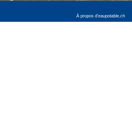
À propos d'eaupotable.ch
SVGW
Grütlistrasse 44
lateforme à la
Postfach
 de leurs
8027 Zürich
esponsable des
E ne garantit
Contact & mentions légale
l'eau potable
Protection des données
entées ici.
réel ni de
able). Pour
 veuillez vous