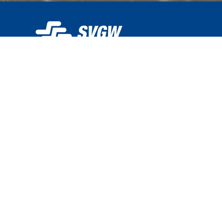
La SSIGE gère eaupotable.ch et met gratuitement la p
disposition des distributeurs d'eau pour la publication
données de qualité. Chaque distributeur d'eau est r
mesures de qualité et des données publiées. La SSIG
pas l'exactitude des données publiées. La qualité de 
est soumise à des fluctuations qui ne sont pas représ
eaupotable.ch ne fournit pas d'informations en temps 
messages d'urgence (en cas de pollution de l'eau pot
toute question spécifique sur les données de qualité,
adresser directement au distributeur d'eau concerné.
© 2026 by
SVGW
| Coding with
by
LivingTech