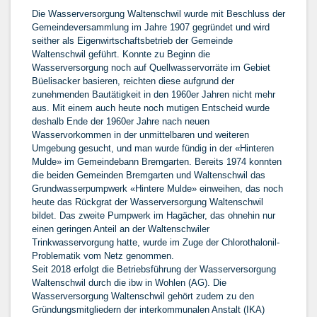
Die Wasserversorgung Waltenschwil wurde mit Beschluss der
Gemeindeversammlung im Jahre 1907 gegründet und wird
seither als Eigenwirtschaftsbetrieb der Gemeinde
Waltenschwil geführt. Konnte zu Beginn die
Wasserversorgung noch auf Quellwasservorräte im Gebiet
Büelisacker basieren, reichten diese aufgrund der
zunehmenden Bautätigkeit in den 1960er Jahren nicht mehr
aus. Mit einem auch heute noch mutigen Entscheid wurde
deshalb Ende der 1960er Jahre nach neuen
Wasservorkommen in der unmittelbaren und weiteren
Umgebung gesucht, und man wurde fündig in der «Hinteren
Mulde» im Gemeindebann Bremgarten. Bereits 1974 konnten
die beiden Gemeinden Bremgarten und Waltenschwil das
Grundwasserpumpwerk «Hintere Mulde» einweihen, das noch
heute das Rückgrat der Wasserversorgung Waltenschwil
bildet. Das zweite Pumpwerk im Hagächer, das ohnehin nur
einen geringen Anteil an der Waltenschwiler
Trinkwasservorgung hatte, wurde im Zuge der Chlorothalonil-
Problematik vom Netz genommen.
Seit 2018 erfolgt die Betriebsführung der Wasserversorgung
Waltenschwil durch die ibw in Wohlen (AG). Die
Wasserversorgung Waltenschwil gehört zudem zu den
Gründungsmitgliedern der interkommunalen Anstalt (IKA)